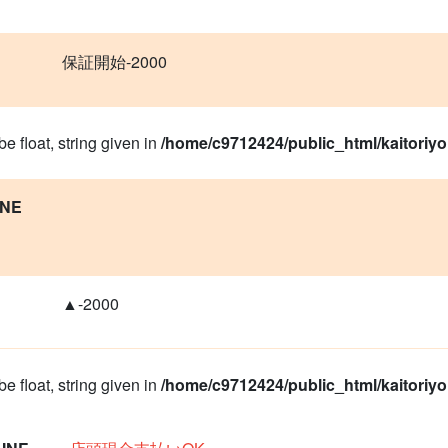
保証開始-2000
e float, string given in
/home/c9712424/public_html/kaitoriy
NE
▲-2000
e float, string given in
/home/c9712424/public_html/kaitoriy