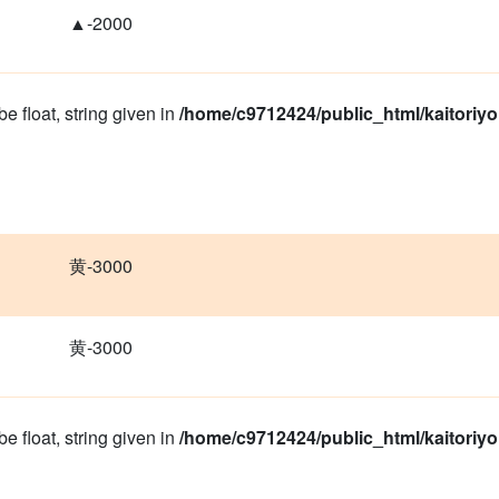
▲-2000
e float, string given in
/home/c9712424/public_html/kaitoriy
黄-3000
黄-3000
e float, string given in
/home/c9712424/public_html/kaitoriy