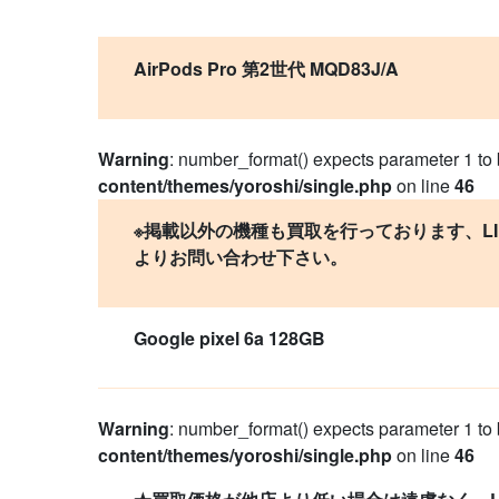
AirPods Pro 第2世代 MQD83J/A
Warning
: number_format() expects parameter 1 to b
content/themes/yoroshi/single.php
on line
46
※掲載以外の機種も買取を行っております、LI
よりお問い合わせ下さい。
Google pixel 6a 128GB
Warning
: number_format() expects parameter 1 to b
content/themes/yoroshi/single.php
on line
46