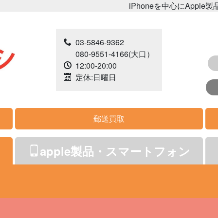
iPhoneを中心にApple製品、その他家
03-5846-9362
080-9551-4166
(大口）
12:00-20:00
定休:日曜日
郵送買取
apple製品・スマートフォン
d
掃除機
AppleWatch
PC
カーナビ
MacPC
レコーダー
Android