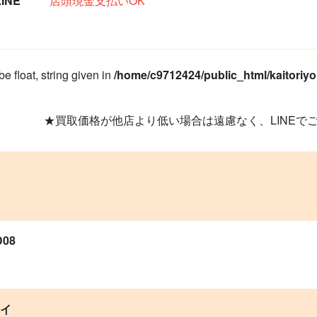
NE
店頭現金支払いOK
e float, string given in
/home/c9712424/public_html/kaitoriy
★買取価格が他店より低い場合は遠慮なく、LINEで
D08
アイ