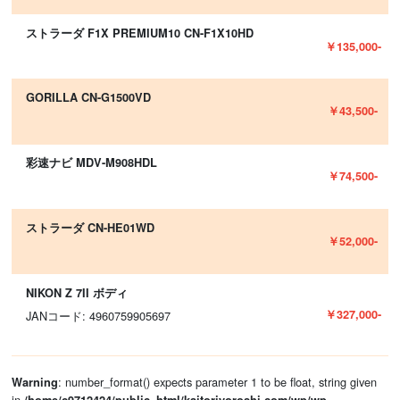
ストラーダ F1X PREMIUM10 CN-F1X10HD
￥135,000-
GORILLA CN-G1500VD
￥43,500-
彩速ナビ MDV-M908HDL
￥74,500-
ストラーダ CN-HE01WD
￥52,000-
NIKON Z 7II ボディ
￥327,000-
JANコード: 4960759905697
: number_format() expects parameter 1 to be float, string given
Warning
in