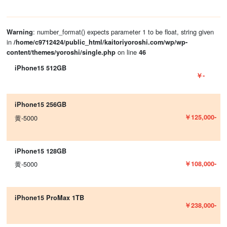
: number_format() expects parameter 1 to be float, string given
Warning
in
/home/c9712424/public_html/kaitoriyoroshi.com/wp/wp-
on line
content/themes/yoroshi/single.php
46
iPhone15 512GB
￥-
iPhone15 256GB
￥125,000-
黄-5000
iPhone15 128GB
￥108,000-
黄-5000
iPhone15 ProMax 1TB
￥238,000-