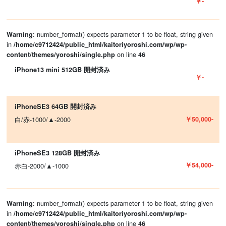
￥-
: number_format() expects parameter 1 to be float, string given
Warning
in
/home/c9712424/public_html/kaitoriyoroshi.com/wp/wp-
on line
content/themes/yoroshi/single.php
46
iPhone13 mini 512GB 開封済み
￥-
iPhoneSE3 64GB 開封済み
￥50,000-
白/赤-1000/▲-2000
iPhoneSE3 128GB 開封済み
￥54,000-
赤白-2000/▲-1000
: number_format() expects parameter 1 to be float, string given
Warning
in
/home/c9712424/public_html/kaitoriyoroshi.com/wp/wp-
on line
content/themes/yoroshi/single.php
46