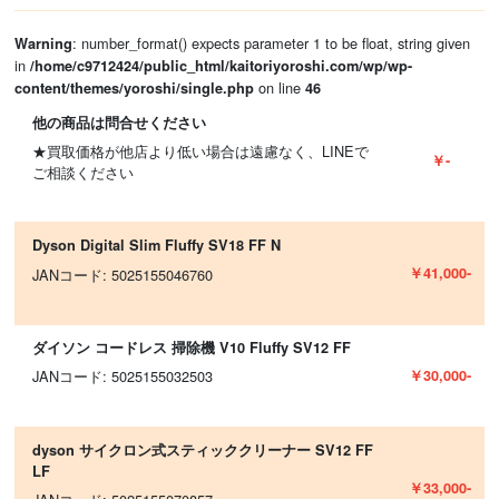
: number_format() expects parameter 1 to be float, string given
Warning
in
/home/c9712424/public_html/kaitoriyoroshi.com/wp/wp-
on line
content/themes/yoroshi/single.php
46
他の商品は問合せください
★買取価格が他店より低い場合は遠慮なく、LINEで
￥-
ご相談ください
Dyson Digital Slim Fluffy SV18 FF N
￥41,000-
JANコード: 5025155046760
ダイソン コードレス 掃除機 V10 Fluffy SV12 FF
￥30,000-
JANコード: 5025155032503
dyson サイクロン式スティッククリーナー SV12 FF
LF
￥33,000-