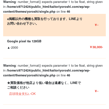
: number_format() expects parameter 1 to be float, string given
Warning
in
/home/c9712424/public_html/kaitoriyoroshi.com/wp/wp-
on line
content/themes/yoroshi/single.php
46
※掲載以外の機種も買取を行っております、LINEより
お問い合わせ下さい。
￥-
Google pixel 6a 128GB
￥38,000-
▲-2000
: number_format() expects parameter 1 to be float, string given
Warning
in
/home/c9712424/public_html/kaitoriyoroshi.com/wp/wp-
on line
content/themes/yoroshi/single.php
46
★買取価格が他店より低い場合は遠慮なく、LINEで
ご相談ください
￥-
店頭現金支払いOK