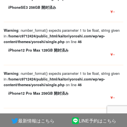
iPhoneSE3 256GB 開封済み
￥-
: number_format() expects parameter 1 to be float, string given
Warning
in
/home/c9712424/public_html/kaitoriyoroshi.com/wp/wp-
on line
content/themes/yoroshi/single.php
46
iPhone12 Pro Max 128GB 開封済み
￥-
: number_format() expects parameter 1 to be float, string given
Warning
in
/home/c9712424/public_html/kaitoriyoroshi.com/wp/wp-
on line
content/themes/yoroshi/single.php
46
iPhone12 Pro Max 256GB 開封済み
￥-
: number_format() expects parameter 1 to be float, string given
Warning
最新情報はこちら
LINE予約はこちら
in
/home/c9712424/public_html/kaitoriyoroshi.com/wp/wp-