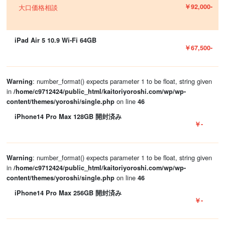
￥92,000-
大口価格相談
iPad Air 5 10.9 Wi-Fi 64GB
￥67,500-
: number_format() expects parameter 1 to be float, string given
Warning
in
/home/c9712424/public_html/kaitoriyoroshi.com/wp/wp-
on line
content/themes/yoroshi/single.php
46
iPhone14 Pro Max 128GB 開封済み
￥-
: number_format() expects parameter 1 to be float, string given
Warning
in
/home/c9712424/public_html/kaitoriyoroshi.com/wp/wp-
on line
content/themes/yoroshi/single.php
46
iPhone14 Pro Max 256GB 開封済み
￥-