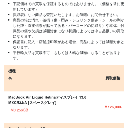
下記価格での買取を保証するものではありません。（価格を常に更
新しています）
買取表にない商品も査定いたします。お気軽にお問合せ下さい。
商品の箱に汚れ・破損（傷・凹み・シュリンク傷み・シールの剥が
した跡・直接伝票が貼ってある・バーコードの切取り）や本体、付
属品の傷や欠損は減額対象になり状態によっては中古品扱いの買取
になります。
保証書に記入・店舗捺印等がある場合、商品によっては減額対象と
なります。
平行輸入品は買取不可、もしくは大幅な減額になることがありま
す。
機種
買取価格
色
MacBook Air Liquid Retinaディスプレイ 13.6
MXCR3J/A [スペースグレイ]
￥126,000-
M3 256GB