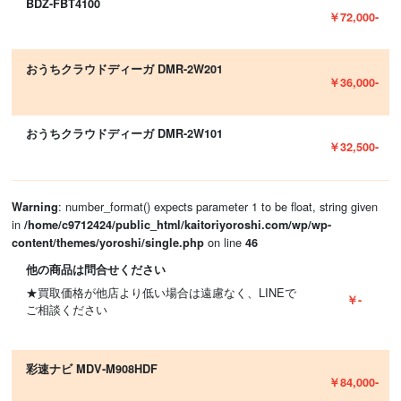
BDZ-FBT4100
￥72,000-
おうちクラウドディーガ DMR-2W201
￥36,000-
おうちクラウドディーガ DMR-2W101
￥32,500-
: number_format() expects parameter 1 to be float, string given
Warning
in
/home/c9712424/public_html/kaitoriyoroshi.com/wp/wp-
on line
content/themes/yoroshi/single.php
46
他の商品は問合せください
★買取価格が他店より低い場合は遠慮なく、LINEで
￥-
ご相談ください
彩速ナビ MDV-M908HDF
￥84,000-