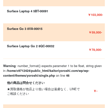
Surface Laptop 4 5BT-00091
￥103,000-
Surface Go 3 8VA-00015
￥59,000-
Surface Laptop Go 2 8QC-00032
￥78,000-
: number_format() expects parameter 1 to be float, string given
Warning
in
/home/c9712424/public_html/kaitoriyoroshi.com/wp/wp-
on line
content/themes/yoroshi/single.php
46
他の商品は問合せください
★買取価格が他店より低い場合は遠慮なく、LINEで
￥-
ご相談ください