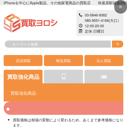
neを中心にApple製品、その他家電商品の買取店 秋葉原駅徒歩3分!!高価現
03-5846-9362
080-9551-4166
(大口）
12:00-20:00
定休:日曜日
店頭買取
郵送買取
法人買取
買取強化商品
買取強化商品
iPhone
ゲーム
カメラ
iPhone 開封済み
イヤホン
iPad
掃除機
買取価格は相場の変動により変わるため、あくまで参考価格になり
AppleWatch
PC
カーナビ
MacPC
レコーダー
Android
生活家電
ます。