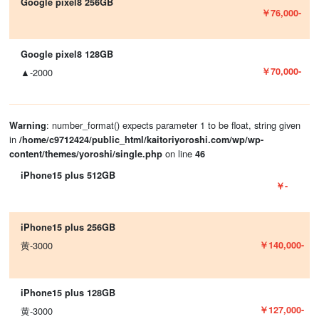
Google pixel8 256GB
￥76,000-
Google pixel8 128GB
￥70,000-
▲-2000
: number_format() expects parameter 1 to be float, string given
Warning
in
/home/c9712424/public_html/kaitoriyoroshi.com/wp/wp-
on line
content/themes/yoroshi/single.php
46
iPhone15 plus 512GB
￥-
iPhone15 plus 256GB
￥140,000-
黄-3000
iPhone15 plus 128GB
￥127,000-
黄-3000