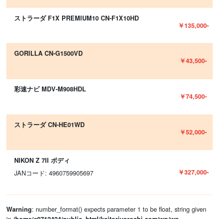
ストラーダ F1X PREMIUM10 CN-F1X10HD
￥135,000-
GORILLA CN-G1500VD
￥43,500-
彩速ナビ MDV-M908HDL
￥74,500-
ストラーダ CN-HE01WD
￥52,000-
NIKON Z 7II ボディ
￥327,000-
JANコード: 4960759905697
: number_format() expects parameter 1 to be float, string given
Warning
in