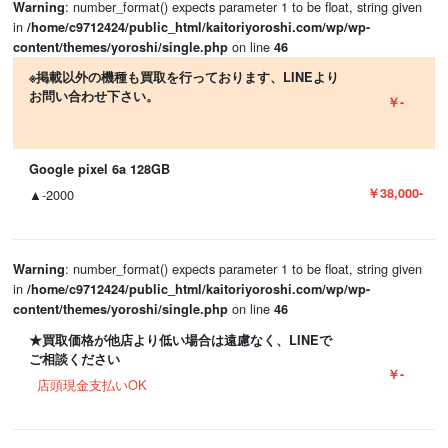
: number_format() expects parameter 1 to be float, string given
Warning
in
/home/c9712424/public_html/kaitoriyoroshi.com/wp/wp-
on line
content/themes/yoroshi/single.php
46
※掲載以外の機種も買取を行っております、LINEより
お問い合わせ下さい。
￥-
Google pixel 6a 128GB
￥38,000-
▲-2000
: number_format() expects parameter 1 to be float, string given
Warning
in
/home/c9712424/public_html/kaitoriyoroshi.com/wp/wp-
on line
content/themes/yoroshi/single.php
46
★買取価格が他店より低い場合は遠慮なく、LINEで
ご相談ください
￥-
店頭現金支払いOK