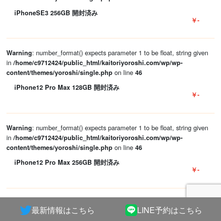
iPhoneSE3 256GB 開封済み
￥-
: number_format() expects parameter 1 to be float, string given
Warning
in
/home/c9712424/public_html/kaitoriyoroshi.com/wp/wp-
on line
content/themes/yoroshi/single.php
46
iPhone12 Pro Max 128GB 開封済み
￥-
: number_format() expects parameter 1 to be float, string given
Warning
in
/home/c9712424/public_html/kaitoriyoroshi.com/wp/wp-
on line
content/themes/yoroshi/single.php
46
iPhone12 Pro Max 256GB 開封済み
￥-
: number_format() expects parameter 1 to be float, string given
Warning
最新情報はこちら
LINE予約はこちら
in
/home/c9712424/public_html/kaitoriyoroshi.com/wp/wp-