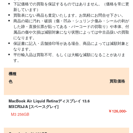
下記価格での買取を保証するものではありません。（価格を常に更
新しています）
買取表にない商品も査定いたします。お気軽にお問合せ下さい。
商品の箱に汚れ・破損（傷・凹み・シュリンク傷み・シールの剥が
した跡・直接伝票が貼ってある・バーコードの切取り）や本体、付
属品の傷や欠損は減額対象になり状態によっては中古品扱いの買取
になります。
保証書に記入・店舗捺印等がある場合、商品によっては減額対象と
なります。
平行輸入品は買取不可、もしくは大幅な減額になることがありま
す。
機種
買取価格
色
MacBook Air Liquid Retinaディスプレイ 13.6
MXCR3J/A [スペースグレイ]
￥126,000-
M3 256GB