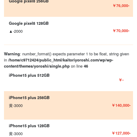
Google pixel8 256GB
￥76,000-
Google pixel8 128GB
￥70,000-
▲-2000
: number_format() expects parameter 1 to be float, string given
Warning
in
/home/c9712424/public_html/kaitoriyoroshi.com/wp/wp-
on line
content/themes/yoroshi/single.php
46
iPhone15 plus 512GB
￥-
iPhone15 plus 256GB
￥140,000-
黄-3000
iPhone15 plus 128GB
￥127,000-
黄-3000