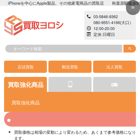
honeを中心にApple製品、その他家電商品の買取店 秋葉原駅徒歩3分!!高価
03-5846-9362
080-9551-4166
(大口）
12:00-20:00
定休:日曜日
店頭買取
郵送買取
法人買取
買取強化商品
買取強化商品
iPhone
ゲーム
カメラ
iPhone 開封済み
イヤホン
iPad
掃除機
買取価格は相場の変動により変わるため、あくまで参考価格になり
AppleWatch
PC
カーナビ
MacPC
レコーダー
Android
生活家電
ます。