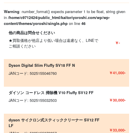
: number_format() expects parameter 1 to be float, string given
Warning
in
/home/c9712424/public_html/kaitoriyoroshi.com/wp/wp-
on line
content/themes/yoroshi/single.php
46
他の商品は問合せください
★買取価格が他店より低い場合は遠慮なく、LINEで
￥-
ご相談ください
Dyson Digital Slim Fluffy SV18 FF N
￥41,000-
JANコード: 5025155046760
ダイソン コードレス 掃除機 V10 Fluffy SV12 FF
￥30,000-
JANコード: 5025155032503
dyson サイクロン式スティッククリーナー SV12 FF
LF
￥33,000-