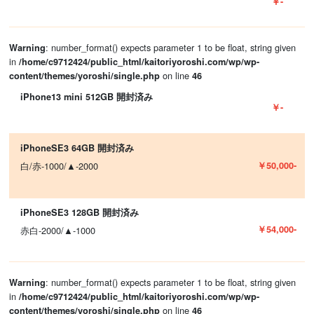
￥-
: number_format() expects parameter 1 to be float, string given
Warning
in
/home/c9712424/public_html/kaitoriyoroshi.com/wp/wp-
on line
content/themes/yoroshi/single.php
46
iPhone13 mini 512GB 開封済み
￥-
iPhoneSE3 64GB 開封済み
￥50,000-
白/赤-1000/▲-2000
iPhoneSE3 128GB 開封済み
￥54,000-
赤白-2000/▲-1000
: number_format() expects parameter 1 to be float, string given
Warning
in
/home/c9712424/public_html/kaitoriyoroshi.com/wp/wp-
on line
content/themes/yoroshi/single.php
46