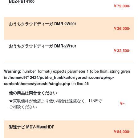
BDZ-FBT4100
￥72,000-
おうちクラウドディーガ DMR-2W201
￥36,000-
おうちクラウドディーガ DMR-2W101
￥32,500-
: number_format() expects parameter 1 to be float, string given
Warning
in
/home/c9712424/public_html/kaitoriyoroshi.com/wp/wp-
on line
content/themes/yoroshi/single.php
46
他の商品は問合せください
★買取価格が他店より低い場合は遠慮なく、LINEで
￥-
ご相談ください
彩速ナビ MDV-M908HDF
￥84,000-