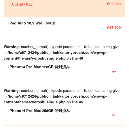
￥92,000-
大口価格相談
iPad Air 5 10.9 Wi-Fi 64GB
￥67,500-
: number_format() expects parameter 1 to be float, string given
Warning
in
/home/c9712424/public_html/kaitoriyoroshi.com/wp/wp-
on line
content/themes/yoroshi/single.php
46
iPhone14 Pro Max 128GB 開封済み
￥-
: number_format() expects parameter 1 to be float, string given
Warning
in
/home/c9712424/public_html/kaitoriyoroshi.com/wp/wp-
on line
content/themes/yoroshi/single.php
46
iPhone14 Pro Max 256GB 開封済み
￥-