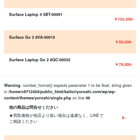
Surface Laptop 4 5BT-00091
￥103,000-
Surface Go 3 8VA-00015
￥59,000-
Surface Laptop Go 2 8QC-00032
￥78,000-
: number_format() expects parameter 1 to be float, string given
Warning
in
/home/c9712424/public_html/kaitoriyoroshi.com/wp/wp-
on line
content/themes/yoroshi/single.php
46
他の商品は問合せください
★買取価格が他店より低い場合は遠慮なく、LINEで
￥-
ご相談ください