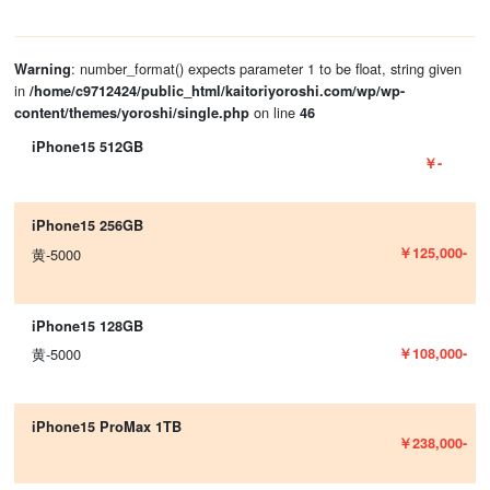
: number_format() expects parameter 1 to be float, string given
Warning
in
/home/c9712424/public_html/kaitoriyoroshi.com/wp/wp-
on line
content/themes/yoroshi/single.php
46
iPhone15 512GB
￥-
iPhone15 256GB
￥125,000-
黄-5000
iPhone15 128GB
￥108,000-
黄-5000
iPhone15 ProMax 1TB
￥238,000-