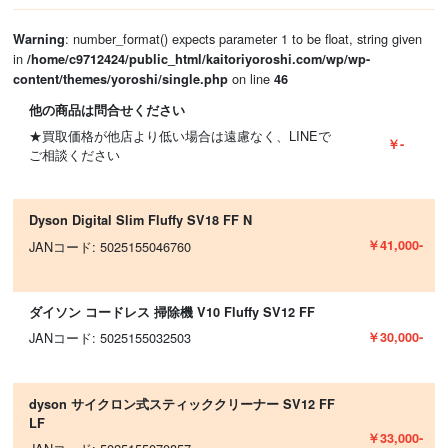
: number_format() expects parameter 1 to be float, string given
Warning
in
/home/c9712424/public_html/kaitoriyoroshi.com/wp/wp-
on line
content/themes/yoroshi/single.php
46
他の商品は問合せください
★買取価格が他店より低い場合は遠慮なく、LINEで
￥-
ご相談ください
Dyson Digital Slim Fluffy SV18 FF N
￥41,000-
JANコード: 5025155046760
ダイソン コードレス 掃除機 V10 Fluffy SV12 FF
￥30,000-
JANコード: 5025155032503
dyson サイクロン式スティッククリーナー SV12 FF
LF
￥33,000-