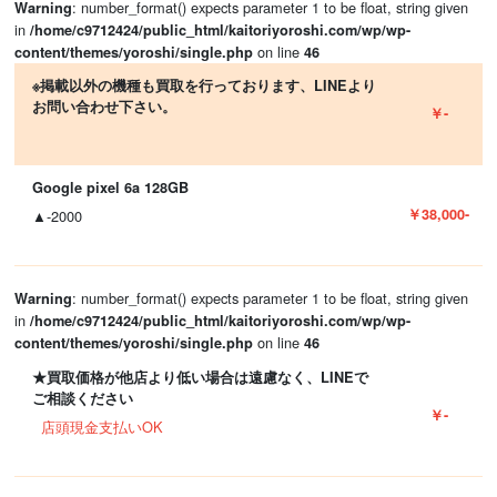
: number_format() expects parameter 1 to be float, string given
Warning
in
/home/c9712424/public_html/kaitoriyoroshi.com/wp/wp-
on line
content/themes/yoroshi/single.php
46
※掲載以外の機種も買取を行っております、LINEより
お問い合わせ下さい。
￥-
Google pixel 6a 128GB
￥38,000-
▲-2000
: number_format() expects parameter 1 to be float, string given
Warning
in
/home/c9712424/public_html/kaitoriyoroshi.com/wp/wp-
on line
content/themes/yoroshi/single.php
46
★買取価格が他店より低い場合は遠慮なく、LINEで
ご相談ください
￥-
店頭現金支払いOK