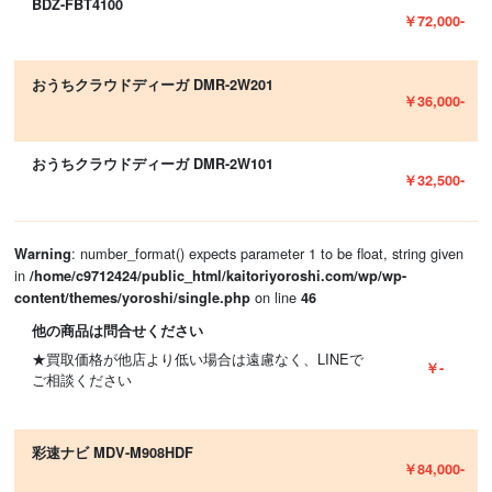
BDZ-FBT4100
￥72,000-
おうちクラウドディーガ DMR-2W201
￥36,000-
おうちクラウドディーガ DMR-2W101
￥32,500-
: number_format() expects parameter 1 to be float, string given
Warning
in
/home/c9712424/public_html/kaitoriyoroshi.com/wp/wp-
on line
content/themes/yoroshi/single.php
46
他の商品は問合せください
★買取価格が他店より低い場合は遠慮なく、LINEで
￥-
ご相談ください
彩速ナビ MDV-M908HDF
￥84,000-