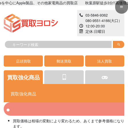
心にApple製品、その他家電商品の買取店 秋葉原駅徒歩3分!!高価現金買取な
03-5846-9362
080-9551-4166
(大口）
12:00-20:00
定休:日曜日
店頭買取
郵送買取
法人買取
買取強化商品
買取強化商品
iPhone
ゲーム
カメラ
iPhone 開封済み
イヤホン
iPad
掃除機
買取価格は相場の変動により変わるため、あくまで参考価格になり
AppleWatch
PC
カーナビ
MacPC
レコーダー
Android
生活家電
ます。