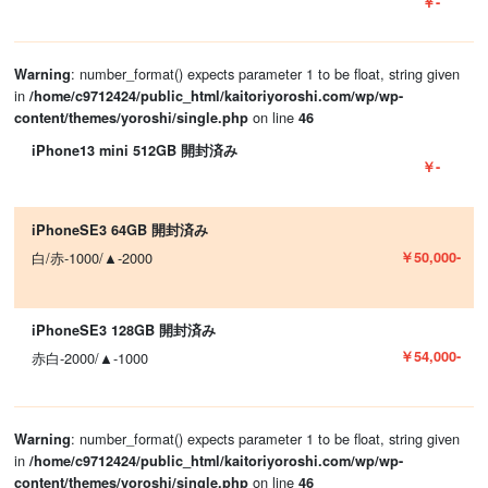
￥-
: number_format() expects parameter 1 to be float, string given
Warning
in
/home/c9712424/public_html/kaitoriyoroshi.com/wp/wp-
on line
content/themes/yoroshi/single.php
46
iPhone13 mini 512GB 開封済み
￥-
iPhoneSE3 64GB 開封済み
￥50,000-
白/赤-1000/▲-2000
iPhoneSE3 128GB 開封済み
￥54,000-
赤白-2000/▲-1000
: number_format() expects parameter 1 to be float, string given
Warning
in
/home/c9712424/public_html/kaitoriyoroshi.com/wp/wp-
on line
content/themes/yoroshi/single.php
46