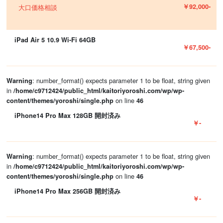
￥92,000-
大口価格相談
iPad Air 5 10.9 Wi-Fi 64GB
￥67,500-
: number_format() expects parameter 1 to be float, string given
Warning
in
/home/c9712424/public_html/kaitoriyoroshi.com/wp/wp-
on line
content/themes/yoroshi/single.php
46
iPhone14 Pro Max 128GB 開封済み
￥-
: number_format() expects parameter 1 to be float, string given
Warning
in
/home/c9712424/public_html/kaitoriyoroshi.com/wp/wp-
on line
content/themes/yoroshi/single.php
46
iPhone14 Pro Max 256GB 開封済み
￥-