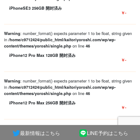
iPhoneSE3 256GB 開封済み
￥-
: number_format() expects parameter 1 to be float, string given
Warning
in
/home/c9712424/public_html/kaitoriyoroshi.com/wp/wp-
on line
content/themes/yoroshi/single.php
46
iPhone12 Pro Max 128GB 開封済み
￥-
: number_format() expects parameter 1 to be float, string given
Warning
in
/home/c9712424/public_html/kaitoriyoroshi.com/wp/wp-
on line
content/themes/yoroshi/single.php
46
iPhone12 Pro Max 256GB 開封済み
￥-
: number_format() expects parameter 1 to be float, string given
Warning
最新情報はこちら
LINE予約はこちら
in
/home/c9712424/public_html/kaitoriyoroshi.com/wp/wp-