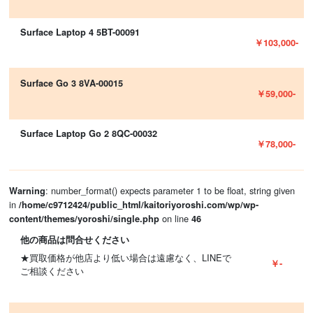
Surface Laptop 4 5BT-00091
￥103,000-
Surface Go 3 8VA-00015
￥59,000-
Surface Laptop Go 2 8QC-00032
￥78,000-
: number_format() expects parameter 1 to be float, string given
Warning
in
/home/c9712424/public_html/kaitoriyoroshi.com/wp/wp-
on line
content/themes/yoroshi/single.php
46
他の商品は問合せください
★買取価格が他店より低い場合は遠慮なく、LINEで
￥-
ご相談ください