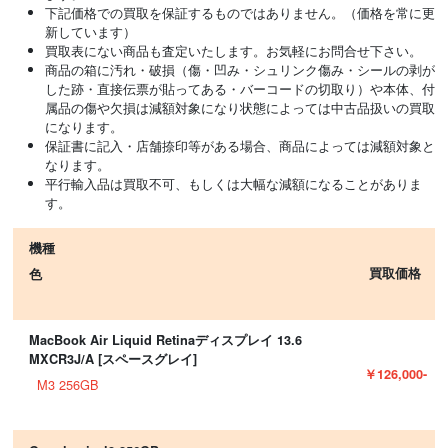
下記価格での買取を保証するものではありません。（価格を常に更
新しています）
買取表にない商品も査定いたします。お気軽にお問合せ下さい。
商品の箱に汚れ・破損（傷・凹み・シュリンク傷み・シールの剥が
した跡・直接伝票が貼ってある・バーコードの切取り）や本体、付
属品の傷や欠損は減額対象になり状態によっては中古品扱いの買取
になります。
保証書に記入・店舗捺印等がある場合、商品によっては減額対象と
なります。
平行輸入品は買取不可、もしくは大幅な減額になることがありま
す。
機種
買取価格
色
MacBook Air Liquid Retinaディスプレイ 13.6
MXCR3J/A [スペースグレイ]
￥126,000-
M3 256GB