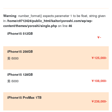
: number_format() expects parameter 1 to be float, string given
Warning
in
/home/c9712424/public_html/kaitoriyoroshi.com/wp/wp-
on line
content/themes/yoroshi/single.php
46
iPhone15 512GB
￥-
iPhone15 256GB
￥125,000-
黄-5000
iPhone15 128GB
￥108,000-
黄-5000
iPhone15 ProMax 1TB
￥238,000-