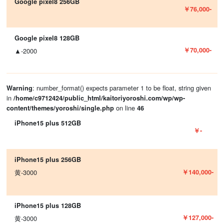
Google pixel8 256GB
￥76,000-
Google pixel8 128GB
￥70,000-
▲-2000
: number_format() expects parameter 1 to be float, string given
Warning
in
/home/c9712424/public_html/kaitoriyoroshi.com/wp/wp-
on line
content/themes/yoroshi/single.php
46
iPhone15 plus 512GB
￥-
iPhone15 plus 256GB
￥140,000-
黄-3000
iPhone15 plus 128GB
￥127,000-
黄-3000