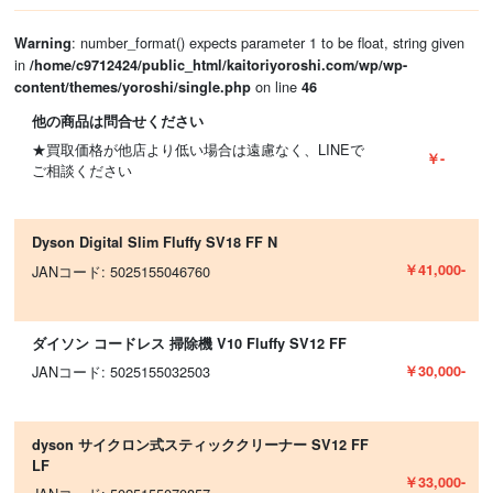
: number_format() expects parameter 1 to be float, string given
Warning
in
/home/c9712424/public_html/kaitoriyoroshi.com/wp/wp-
on line
content/themes/yoroshi/single.php
46
他の商品は問合せください
★買取価格が他店より低い場合は遠慮なく、LINEで
￥-
ご相談ください
Dyson Digital Slim Fluffy SV18 FF N
￥41,000-
JANコード: 5025155046760
ダイソン コードレス 掃除機 V10 Fluffy SV12 FF
￥30,000-
JANコード: 5025155032503
dyson サイクロン式スティッククリーナー SV12 FF
LF
￥33,000-