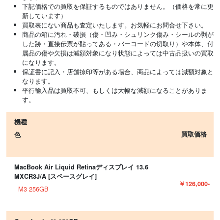
下記価格での買取を保証するものではありません。（価格を常に更
新しています）
買取表にない商品も査定いたします。お気軽にお問合せ下さい。
商品の箱に汚れ・破損（傷・凹み・シュリンク傷み・シールの剥が
した跡・直接伝票が貼ってある・バーコードの切取り）や本体、付
属品の傷や欠損は減額対象になり状態によっては中古品扱いの買取
になります。
保証書に記入・店舗捺印等がある場合、商品によっては減額対象と
なります。
平行輸入品は買取不可、もしくは大幅な減額になることがありま
す。
機種
買取価格
色
MacBook Air Liquid Retinaディスプレイ 13.6
MXCR3J/A [スペースグレイ]
￥126,000-
M3 256GB