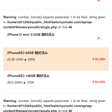
￥-
: number_format() expects parameter 1 to be float, string given
Warning
in
/home/c9712424/public_html/kaitoriyoroshi.com/wp/wp-
on line
content/themes/yoroshi/single.php
46
iPhone13 mini 512GB 開封済み
￥-
iPhoneSE3 64GB 開封済み
￥50,000-
白/赤-1000/▲-2000
iPhoneSE3 128GB 開封済み
￥54,000-
赤白-2000/▲-1000
: number_format() expects parameter 1 to be float, string given
Warning
in
/home/c9712424/public_html/kaitoriyoroshi.com/wp/wp-
on line
content/themes/yoroshi/single.php
46