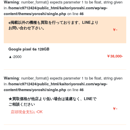
: number_format() expects parameter 1 to be float, string given
Warning
in
/home/c9712424/public_html/kaitoriyoroshi.com/wp/wp-
on line
content/themes/yoroshi/single.php
46
※掲載以外の機種も買取を行っております、LINEより
お問い合わせ下さい。
￥-
Google pixel 6a 128GB
￥38,000-
▲-2000
: number_format() expects parameter 1 to be float, string given
Warning
in
/home/c9712424/public_html/kaitoriyoroshi.com/wp/wp-
on line
content/themes/yoroshi/single.php
46
★買取価格が他店より低い場合は遠慮なく、LINEで
ご相談ください
￥-
店頭現金支払いOK