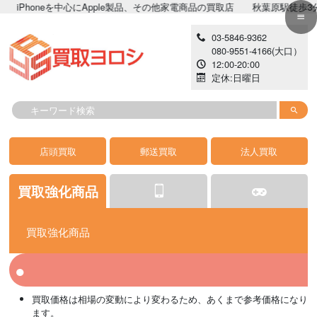
oneを中心にApple製品、その他家電商品の買取店 秋葉原駅徒歩3分!!高価
03-5846-9362
080-9551-4166
(大口）
12:00-20:00
定休:日曜日
店頭買取
郵送買取
法人買取
買取強化商品
買取強化商品
iPhone
ゲーム
カメラ
iPhone 開封済み
イヤホン
iPad
掃除機
買取価格は相場の変動により変わるため、あくまで参考価格になり
AppleWatch
PC
カーナビ
MacPC
レコーダー
Android
生活家電
ます。