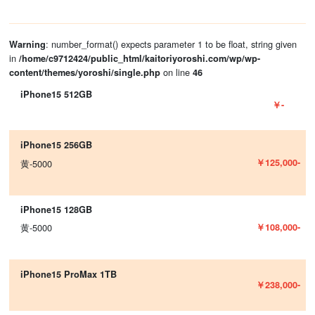
: number_format() expects parameter 1 to be float, string given
Warning
in
/home/c9712424/public_html/kaitoriyoroshi.com/wp/wp-
on line
content/themes/yoroshi/single.php
46
iPhone15 512GB
￥-
iPhone15 256GB
￥125,000-
黄-5000
iPhone15 128GB
￥108,000-
黄-5000
iPhone15 ProMax 1TB
￥238,000-