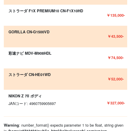
ストラーダ F1X PREMIUM10 CN-F1X10HD
￥135,000-
GORILLA CN-G1500VD
￥43,500-
彩速ナビ MDV-M908HDL
￥74,500-
ストラーダ CN-HE01WD
￥52,000-
NIKON Z 7II ボディ
￥327,000-
JANコード: 4960759905697
: number_format() expects parameter 1 to be float, string given
Warning
in