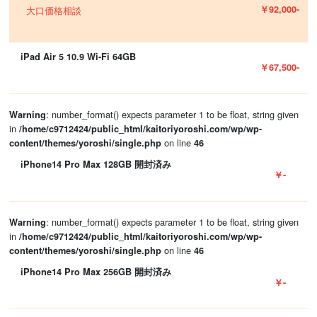
￥92,000-
大口価格相談
iPad Air 5 10.9 Wi-Fi 64GB
￥67,500-
: number_format() expects parameter 1 to be float, string given
Warning
in
/home/c9712424/public_html/kaitoriyoroshi.com/wp/wp-
on line
content/themes/yoroshi/single.php
46
iPhone14 Pro Max 128GB 開封済み
￥-
: number_format() expects parameter 1 to be float, string given
Warning
in
/home/c9712424/public_html/kaitoriyoroshi.com/wp/wp-
on line
content/themes/yoroshi/single.php
46
iPhone14 Pro Max 256GB 開封済み
￥-