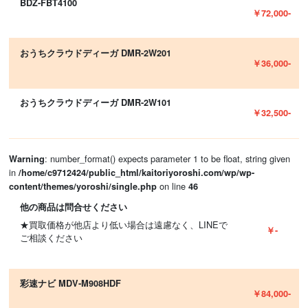
BDZ-FBT4100
￥72,000-
おうちクラウドディーガ DMR-2W201
￥36,000-
おうちクラウドディーガ DMR-2W101
￥32,500-
: number_format() expects parameter 1 to be float, string given
Warning
in
/home/c9712424/public_html/kaitoriyoroshi.com/wp/wp-
on line
content/themes/yoroshi/single.php
46
他の商品は問合せください
★買取価格が他店より低い場合は遠慮なく、LINEで
￥-
ご相談ください
彩速ナビ MDV-M908HDF
￥84,000-