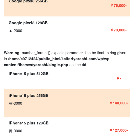
Google pixel8 256GB
￥76,000-
Google pixel8 128GB
￥70,000-
▲-2000
: number_format() expects parameter 1 to be float, string given
Warning
in
/home/c9712424/public_html/kaitoriyoroshi.com/wp/wp-
on line
content/themes/yoroshi/single.php
46
iPhone15 plus 512GB
￥-
iPhone15 plus 256GB
￥140,000-
黄-3000
iPhone15 plus 128GB
￥127,000-
黄-3000