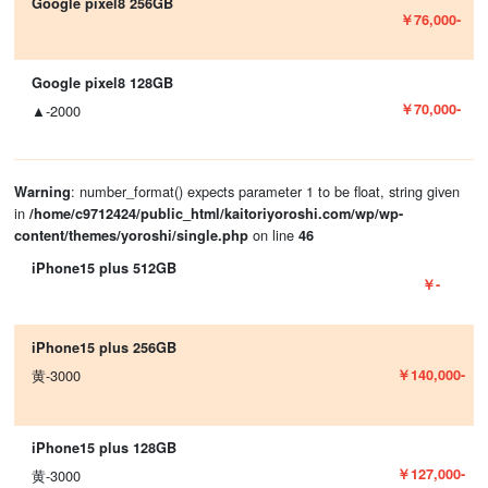
Google pixel8 256GB
￥76,000-
Google pixel8 128GB
￥70,000-
▲-2000
: number_format() expects parameter 1 to be float, string given
Warning
in
/home/c9712424/public_html/kaitoriyoroshi.com/wp/wp-
on line
content/themes/yoroshi/single.php
46
iPhone15 plus 512GB
￥-
iPhone15 plus 256GB
￥140,000-
黄-3000
iPhone15 plus 128GB
￥127,000-
黄-3000