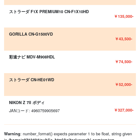
ストラーダ F1X PREMIUM10 CN-F1X10HD
￥135,000-
GORILLA CN-G1500VD
￥43,500-
彩速ナビ MDV-M908HDL
￥74,500-
ストラーダ CN-HE01WD
￥52,000-
NIKON Z 7II ボディ
￥327,000-
JANコード: 4960759905697
: number_format() expects parameter 1 to be float, string given
Warning
in