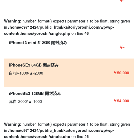
￥-
: number_format() expects parameter 1 to be float, string given
Warning
in
/home/c9712424/public_html/kaitoriyoroshi.com/wp/wp-
on line
content/themes/yoroshi/single.php
46
iPhone13 mini 512GB 開封済み
￥-
iPhoneSE3 64GB 開封済み
￥50,000-
白/赤-1000/▲-2000
iPhoneSE3 128GB 開封済み
￥54,000-
赤白-2000/▲-1000
: number_format() expects parameter 1 to be float, string given
Warning
in
/home/c9712424/public_html/kaitoriyoroshi.com/wp/wp-
on line
content/themes/yoroshi/single.php
46