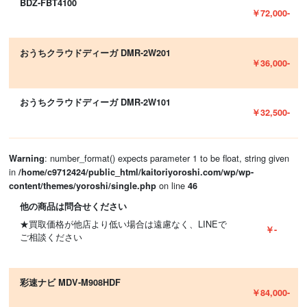
BDZ-FBT4100
￥72,000-
おうちクラウドディーガ DMR-2W201
￥36,000-
おうちクラウドディーガ DMR-2W101
￥32,500-
: number_format() expects parameter 1 to be float, string given
Warning
in
/home/c9712424/public_html/kaitoriyoroshi.com/wp/wp-
on line
content/themes/yoroshi/single.php
46
他の商品は問合せください
★買取価格が他店より低い場合は遠慮なく、LINEで
￥-
ご相談ください
彩速ナビ MDV-M908HDF
￥84,000-