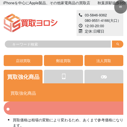
neを中心にApple製品、その他家電商品の買取店 秋葉原駅徒歩3分!!高価現
03-5846-9362
080-9551-4166
(大口）
12:00-20:00
定休:日曜日
店頭買取
郵送買取
法人買取
買取強化商品
買取強化商品
iPhone
ゲーム
カメラ
iPhone 開封済み
イヤホン
iPad
掃除機
買取価格は相場の変動により変わるため、あくまで参考価格になり
AppleWatch
PC
カーナビ
MacPC
レコーダー
Android
生活家電
ます。