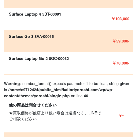
Surface Laptop 4 5BT-00091
￥103,000-
Surface Go 3 8VA-00015
￥59,000-
Surface Laptop Go 2 8QC-00032
￥78,000-
: number_format() expects parameter 1 to be float, string given
Warning
in
/home/c9712424/public_html/kaitoriyoroshi.com/wp/wp-
on line
content/themes/yoroshi/single.php
46
他の商品は問合せください
★買取価格が他店より低い場合は遠慮なく、LINEで
￥-
ご相談ください