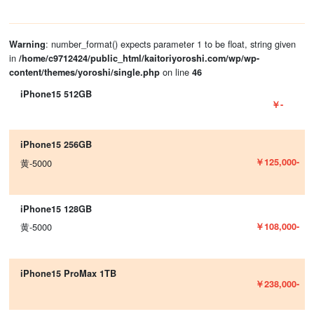
: number_format() expects parameter 1 to be float, string given
Warning
in
/home/c9712424/public_html/kaitoriyoroshi.com/wp/wp-
on line
content/themes/yoroshi/single.php
46
iPhone15 512GB
￥-
iPhone15 256GB
￥125,000-
黄-5000
iPhone15 128GB
￥108,000-
黄-5000
iPhone15 ProMax 1TB
￥238,000-