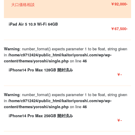
￥92,000-
大口価格相談
iPad Air 5 10.9 Wi-Fi 64GB
￥67,500-
: number_format() expects parameter 1 to be float, string given
Warning
in
/home/c9712424/public_html/kaitoriyoroshi.com/wp/wp-
on line
content/themes/yoroshi/single.php
46
iPhone14 Pro Max 128GB 開封済み
￥-
: number_format() expects parameter 1 to be float, string given
Warning
in
/home/c9712424/public_html/kaitoriyoroshi.com/wp/wp-
on line
content/themes/yoroshi/single.php
46
iPhone14 Pro Max 256GB 開封済み
￥-