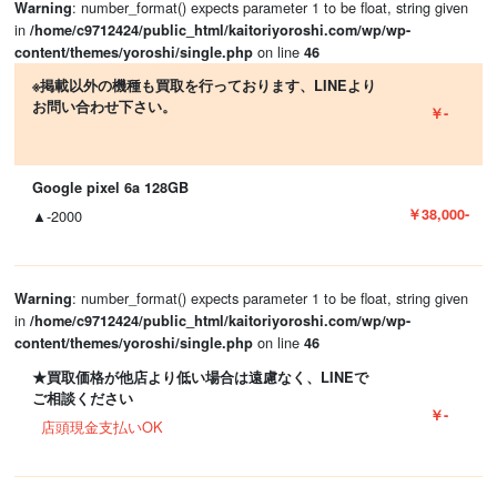
: number_format() expects parameter 1 to be float, string given
Warning
in
/home/c9712424/public_html/kaitoriyoroshi.com/wp/wp-
on line
content/themes/yoroshi/single.php
46
※掲載以外の機種も買取を行っております、LINEより
お問い合わせ下さい。
￥-
Google pixel 6a 128GB
￥38,000-
▲-2000
: number_format() expects parameter 1 to be float, string given
Warning
in
/home/c9712424/public_html/kaitoriyoroshi.com/wp/wp-
on line
content/themes/yoroshi/single.php
46
★買取価格が他店より低い場合は遠慮なく、LINEで
ご相談ください
￥-
店頭現金支払いOK