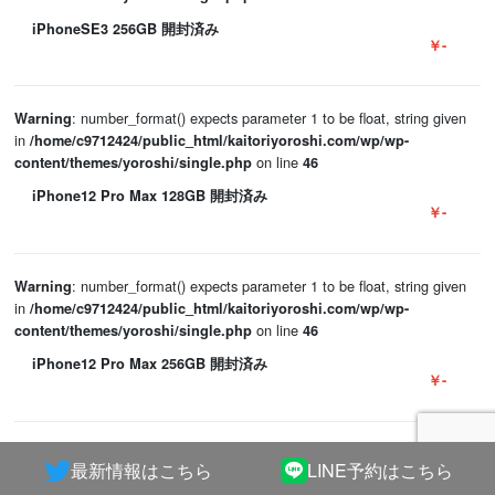
iPhoneSE3 256GB 開封済み
￥-
: number_format() expects parameter 1 to be float, string given
Warning
in
/home/c9712424/public_html/kaitoriyoroshi.com/wp/wp-
on line
content/themes/yoroshi/single.php
46
iPhone12 Pro Max 128GB 開封済み
￥-
: number_format() expects parameter 1 to be float, string given
Warning
in
/home/c9712424/public_html/kaitoriyoroshi.com/wp/wp-
on line
content/themes/yoroshi/single.php
46
iPhone12 Pro Max 256GB 開封済み
￥-
: number_format() expects parameter 1 to be float, string given
Warning
最新情報はこちら
LINE予約はこちら
in
/home/c9712424/public_html/kaitoriyoroshi.com/wp/wp-