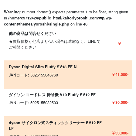
: number_format() expects parameter 1 to be float, string given
Warning
in
/home/c9712424/public_html/kaitoriyoroshi.com/wp/wp-
on line
content/themes/yoroshi/single.php
46
他の商品は問合せください
★買取価格が他店より低い場合は遠慮なく、LINEで
￥-
ご相談ください
Dyson Digital Slim Fluffy SV18 FF N
￥41,000-
JANコード: 5025155046760
ダイソン コードレス 掃除機 V10 Fluffy SV12 FF
￥30,000-
JANコード: 5025155032503
dyson サイクロン式スティッククリーナー SV12 FF
LF
￥33,000-