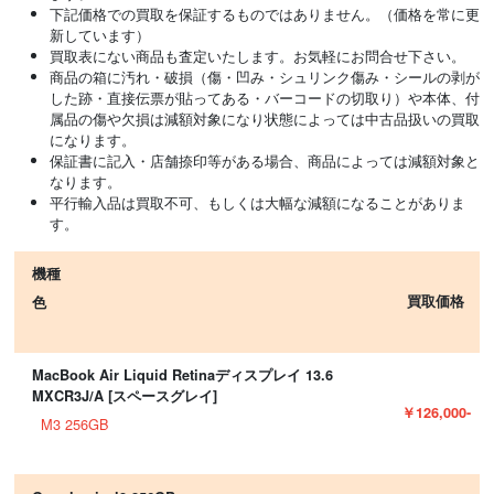
下記価格での買取を保証するものではありません。（価格を常に更
新しています）
買取表にない商品も査定いたします。お気軽にお問合せ下さい。
商品の箱に汚れ・破損（傷・凹み・シュリンク傷み・シールの剥が
した跡・直接伝票が貼ってある・バーコードの切取り）や本体、付
属品の傷や欠損は減額対象になり状態によっては中古品扱いの買取
になります。
保証書に記入・店舗捺印等がある場合、商品によっては減額対象と
なります。
平行輸入品は買取不可、もしくは大幅な減額になることがありま
す。
機種
買取価格
色
MacBook Air Liquid Retinaディスプレイ 13.6
MXCR3J/A [スペースグレイ]
￥126,000-
M3 256GB