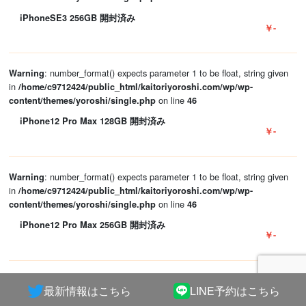
iPhoneSE3 256GB 開封済み
￥-
: number_format() expects parameter 1 to be float, string given
Warning
in
/home/c9712424/public_html/kaitoriyoroshi.com/wp/wp-
on line
content/themes/yoroshi/single.php
46
iPhone12 Pro Max 128GB 開封済み
￥-
: number_format() expects parameter 1 to be float, string given
Warning
in
/home/c9712424/public_html/kaitoriyoroshi.com/wp/wp-
on line
content/themes/yoroshi/single.php
46
iPhone12 Pro Max 256GB 開封済み
￥-
: number_format() expects parameter 1 to be float, string given
Warning
最新情報はこちら
LINE予約はこちら
in
/home/c9712424/public_html/kaitoriyoroshi.com/wp/wp-