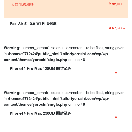
￥92,000-
大口価格相談
iPad Air 5 10.9 Wi-Fi 64GB
￥67,500-
: number_format() expects parameter 1 to be float, string given
Warning
in
/home/c9712424/public_html/kaitoriyoroshi.com/wp/wp-
on line
content/themes/yoroshi/single.php
46
iPhone14 Pro Max 128GB 開封済み
￥-
: number_format() expects parameter 1 to be float, string given
Warning
in
/home/c9712424/public_html/kaitoriyoroshi.com/wp/wp-
on line
content/themes/yoroshi/single.php
46
iPhone14 Pro Max 256GB 開封済み
￥-