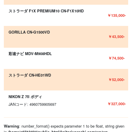
ストラーダ F1X PREMIUM10 CN-F1X10HD
￥135,000-
GORILLA CN-G1500VD
￥43,500-
彩速ナビ MDV-M908HDL
￥74,500-
ストラーダ CN-HE01WD
￥52,000-
NIKON Z 7II ボディ
￥327,000-
JANコード: 4960759905697
: number_format() expects parameter 1 to be float, string given
Warning
in