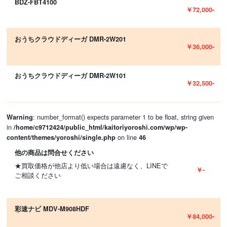
BDZ-FBT4100
￥72,000-
おうちクラウドディーガ DMR-2W201
￥36,000-
おうちクラウドディーガ DMR-2W101
￥32,500-
: number_format() expects parameter 1 to be float, string given
Warning
in
/home/c9712424/public_html/kaitoriyoroshi.com/wp/wp-
on line
content/themes/yoroshi/single.php
46
他の商品は問合せください
★買取価格が他店より低い場合は遠慮なく、LINEで
￥-
ご相談ください
彩速ナビ MDV-M908HDF
￥84,000-