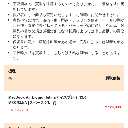
下記価格での買取を保証するものではありません。（価格を常に更
新しています）
買取表にない商品も査定いたします。お気軽にお問合せ下さい。
商品の箱に汚れ・破損（傷・凹み・シュリンク傷み・シールの剥が
した跡・直接伝票が貼ってある・バーコードの切取り）や本体、付
属品の傷や欠損は減額対象になり状態によっては中古品扱いの買取
になります。
保証書に記入・店舗捺印等がある場合、商品によっては減額対象と
なります。
平行輸入品は買取不可、もしくは大幅な減額になることがありま
す。
機種
買取価格
色
MacBook Air Liquid Retinaディスプレイ 13.6
MXCR3J/A [スペースグレイ]
￥126,000-
M3 256GB