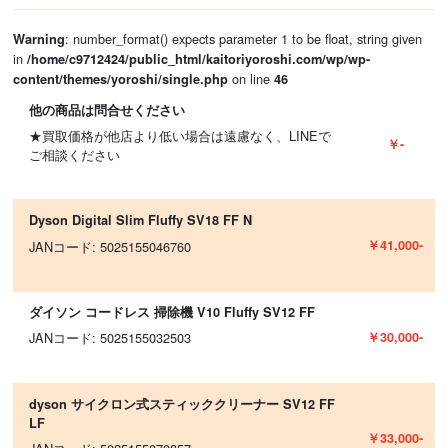
: number_format() expects parameter 1 to be float, string given
Warning
in
/home/c9712424/public_html/kaitoriyoroshi.com/wp/wp-
on line
content/themes/yoroshi/single.php
46
他の商品は問合せください
★買取価格が他店より低い場合は遠慮なく、LINEで
￥-
ご相談ください
Dyson Digital Slim Fluffy SV18 FF N
￥41,000-
JANコード: 5025155046760
ダイソン コードレス 掃除機 V10 Fluffy SV12 FF
￥30,000-
JANコード: 5025155032503
dyson サイクロン式スティッククリーナー SV12 FF
LF
￥33,000-